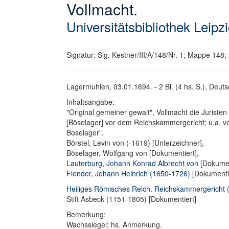
Vollmacht.
Universitätsbibliothek Leipz
Signatur: Slg. Kestner/III/A/148/Nr. 1; Mappe 148; B
Lagermuhlen, 03.01.1694. - 2 Bl. (4 hs. S.), Deut
Inhaltsangabe:
"Original gemeiner gewalt", Vollmacht die Juriste
[Böselager] vor dem Reichskammergericht; u.a. v
Boselager".
Börstel, Levin von (-1619) [Unterzeichner],
Böselager, Wolfgang von [Dokumentiert],
Lauterburg, Johann Konrad Albrecht von
[Dokumen
Flender, Johann Heinrich (1650-1726)
[Dokumenti
Heiliges Römisches Reich. Reichskammergericht 
Stift Asbeck (1151-1805) [Dokumentiert]
Bemerkung:
Wachssiegel; hs. Anmerkung.