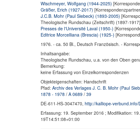
Wischmeyer, Wolfgang (1944-2025)
[Korresponden
Gräßer, Erich (1927-2017)
[Korrespondenzpartner
J.C.B. Mohr (Paul Siebeck) (1893-2005)
[Korrespo
Theologische Rundschau (Zeitschrift) (1897-1917
Presses de l'Université Laval (1950-)
[Korresponde
Editrice Morcelliana (Brescia) (1925-)
[Korrespond
1976. - ca. 50 Bl., Deutsch Französisch. - Korres
Inhaltsangabe:
Theologische Rundschau, u.a. von den Oben gen
Bemerkung:
keine Erfassung von Einzelkorrespondenzen
Objekteigenschaften: Handschrift
Pfad:
Archiv des Verlages J. C. B. Mohr (Paul Sie
1878 - 1978
/
A 0689
/
39
DE-611-HS-3047470,
http://kalliope-verbund.in
Erfassung: 19. September 2016 ; Modifikation: 1
19T14:51:08+01:00