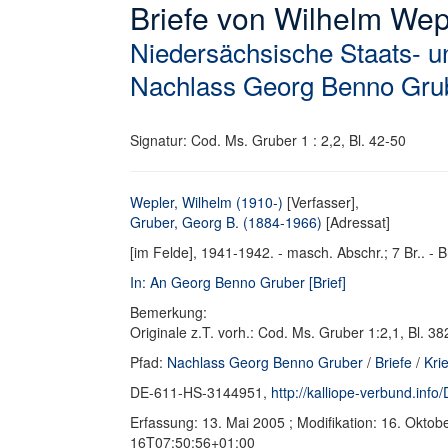
Briefe von Wilhelm We
Niedersächsische Staats- un
Nachlass Georg Benno Gru
Signatur: Cod. Ms. Gruber 1 : 2,2, Bl. 42-50
Wepler, Wilhelm (1910-)
[Verfasser],
Gruber, Georg B. (1884-1966)
[Adressat]
[im Felde], 1941-1942. - masch. Abschr.; 7 Br.. - B
In: An Georg Benno Gruber [Brief]
Bemerkung:
Originale z.T. vorh.: Cod. Ms. Gruber 1:2,1, Bl. 3
Pfad:
Nachlass Georg Benno Gruber
/
Briefe
/
Kri
DE-611-HS-3144951,
http://kalliope-verbund.in
Erfassung: 13. Mai 2005 ; Modifikation: 16. Okto
16T07:50:56+01:00