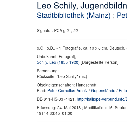
Leo Schily, Jugendbildni
Stadtbibliothek (Mainz)
;
Pet
Signatur: PCA g 21, 22
o.O., o.D.. - 1 Fotografie, ca. 10 x 6 cm, Deutsch. 
Unbekannt [Fotograf],
Schily, Leo (1855-1920)
[Dargestellte Person]
Bemerkung:
Rückseite: "Leo Schily" (hs.)
Objekteigenschaften: Handschrift
Pfad:
Peter-Cornelius-Archiv
/
Gegenstände
/
Foto
DE-611-HS-3374421,
http://kalliope-verbund.in
Erfassung: 24. Mai 2018 ; Modifikation: 16. Sept
19T14:33:45+01:00