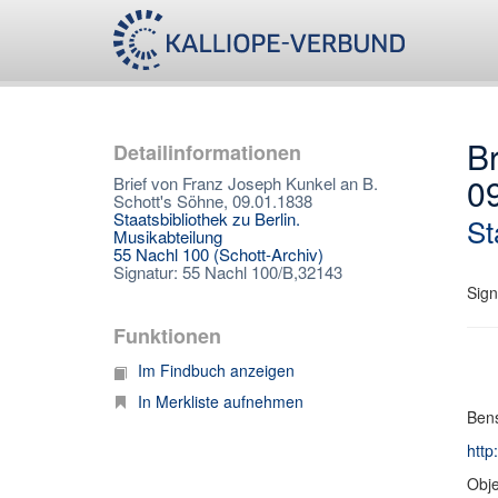
Br
Detailinformationen
0
Brief von Franz Joseph Kunkel an B.
Schott's Söhne, 09.01.1838
Staatsbibliothek zu Berlin.
St
Musikabteilung
55 Nachl 100 (Schott-Archiv)
Signatur: 55 Nachl 100/B,32143
Sign
Funktionen
Im Findbuch anzeigen
In Merkliste aufnehmen
Bens
http
Obje