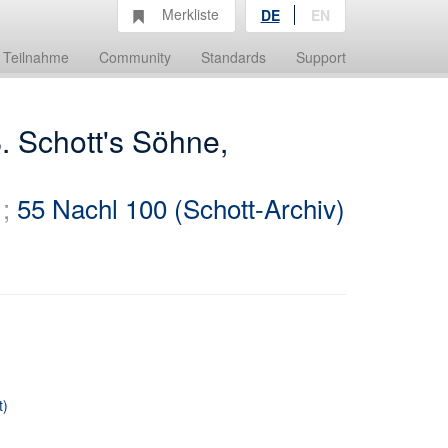
Merkliste
DE
EN
Teilnahme
Community
Standards
Support
. Schott's Söhne,
;
55 Nachl 100 (Schott-Archiv)
t)