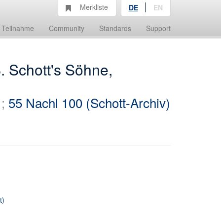
Merkliste
DE
EN
Teilnahme
Community
Standards
Support
. Schott's Söhne,
;
55 Nachl 100 (Schott-Archiv)
t)