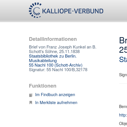
Br
Detailinformationen
2
Brief von Franz Joseph Kunkel an B.
Schott's Söhne, 25.11.1838
Staatsbibliothek zu Berlin.
St
Musikabteilung
55 Nachl 100 (Schott-Archiv)
Signatur: 55 Nachl 100/B,32178
Sign
Funktionen
Im Findbuch anzeigen
In Merkliste aufnehmen
Bens
http
Obje