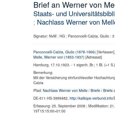
Brief an Werner von Me
Staats- und Universitätsbib
;
Nachlass Werner von Mell
Signatur: NvM : HG : Panconcelli-Calzia, Giulio : 3
Panconcelli-Calzia, Giulio (1878-1966)
[Verfasser]
Melle, Werner von (1853-1937)
[Adressat]
Hamburg, 17.10.1923. - 1 eigenh. Br.; 1 Bl. (=1 S.).
Bemerkung:
Mit der Versicherung ehrfurchtsvoller Hochachtun
Calzia
Pfad:
Nachlass Werner von Melle
/
Briefe
/
Briefe
DE-611-HS-3999482,
http://kalliope-verbund.in
Erfassung: 25. September 2008 ; Modifikation: 2
19T15:15:00+01:00