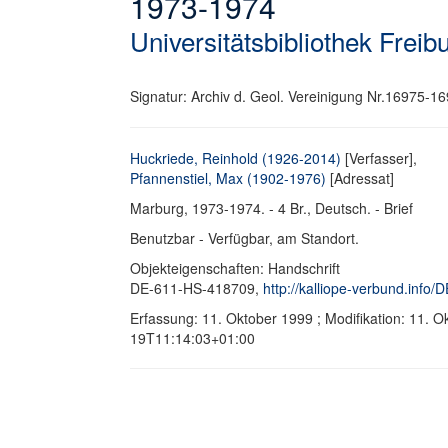
1973-1974
Universitätsbibliothek Freib
Signatur: Archiv d. Geol. Vereinigung Nr.16975-1
Huckriede, Reinhold (1926-2014)
[Verfasser],
Pfannenstiel, Max (1902-1976)
[Adressat]
Marburg, 1973-1974. - 4 Br., Deutsch. - Brief
Benutzbar - Verfügbar, am Standort.
Objekteigenschaften: Handschrift
DE-611-HS-418709,
http://kalliope-verbund.info
Erfassung: 11. Oktober 1999 ; Modifikation: 11. 
19T11:14:03+01:00