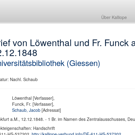
Über Kalliope
ief von Löwenthal und Fr. Funck
2.12.1848
iversitätsbibliothek (Giessen)
atur: Nachl. Schaub
Löwenthal [Verfasser],
Funck, Fr. [Verfasser],
Schaub, Jacob
[Adressat]
kfurt a.M., 12.12.1848. - 1 Br. im Namen des Zentralausschusses, Deut
kteigenschaften: Handschrift
611-HS-537202,
http://kalliope-verbund.info/DE-611-HS-537202