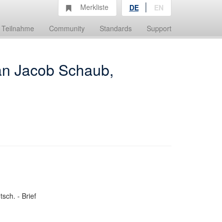
Merkliste
DE
EN
Teilnahme
Community
Standards
Support
 an Jacob Schaub,
sch. - Brief