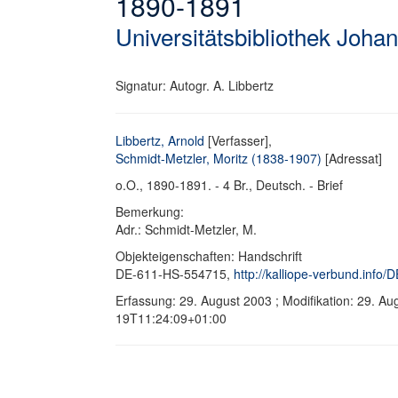
1890-1891
Universitätsbibliothek Joha
Signatur: Autogr. A. Libbertz
Libbertz, Arnold
[Verfasser],
Schmidt-Metzler, Moritz (1838-1907)
[Adressat]
o.O., 1890-1891. - 4 Br., Deutsch. - Brief
Bemerkung:
Adr.: Schmidt-Metzler, M.
Objekteigenschaften: Handschrift
DE-611-HS-554715,
http://kalliope-verbund.info
Erfassung: 29. August 2003 ; Modifikation: 29. A
19T11:24:09+01:00