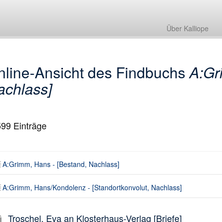
A:Grimm, Hans - [Bestand, Nachlass]
A:Grimm, Hans/Kondolenz - [Standortkonvolut, Nachlass]
Über Kalliope
nline-Ansicht des Findbuchs
A:Gr
achlass]
599
Einträge
A:Grimm, Hans - [Bestand, Nachlass]
A:Grimm, Hans/Kondolenz - [Standortkonvolut, Nachlass]
Troschel, Eva an Klosterhaus-Verlag [Briefe]