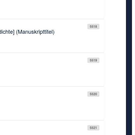
5518
chte] (Manuskripttitel)
5519
5520
5521