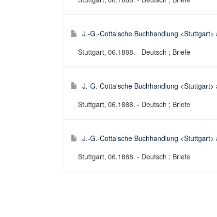
J.-G.-Cotta'sche Buchhandlung <Stuttgart> a
Stuttgart, 06.1888. - Deutsch ; Briefe
J.-G.-Cotta'sche Buchhandlung <Stuttgart> 
Stuttgart, 06.1888. - Deutsch ; Briefe
J.-G.-Cotta'sche Buchhandlung <Stuttgart> a
Stuttgart, 06.1888. - Deutsch ; Briefe