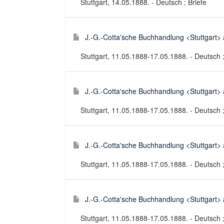
Stuttgart, 14.05.1888. - Deutsch ; Briefe
J.-G.-Cotta'sche Buchhandlung <Stuttgart> a
Stuttgart, 11.05.1888-17.05.1888. - Deutsch ;
J.-G.-Cotta'sche Buchhandlung <Stuttgart> a
Stuttgart, 11.05.1888-17.05.1888. - Deutsch ;
J.-G.-Cotta'sche Buchhandlung <Stuttgart> 
Stuttgart, 11.05.1888-17.05.1888. - Deutsch ;
J.-G.-Cotta'sche Buchhandlung <Stuttgart> a
Stuttgart, 11.05.1888-17.05.1888. - Deutsch ;