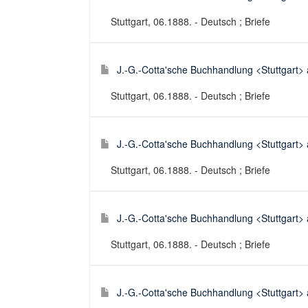
Stuttgart, 06.1888. - Deutsch ; Briefe
J.-G.-Cotta'sche Buchhandlung <Stuttgart> a
Stuttgart, 06.1888. - Deutsch ; Briefe
J.-G.-Cotta'sche Buchhandlung <Stuttgart> 
Stuttgart, 06.1888. - Deutsch ; Briefe
J.-G.-Cotta'sche Buchhandlung <Stuttgart> a
Stuttgart, 06.1888. - Deutsch ; Briefe
J.-G.-Cotta'sche Buchhandlung <Stuttgart> an