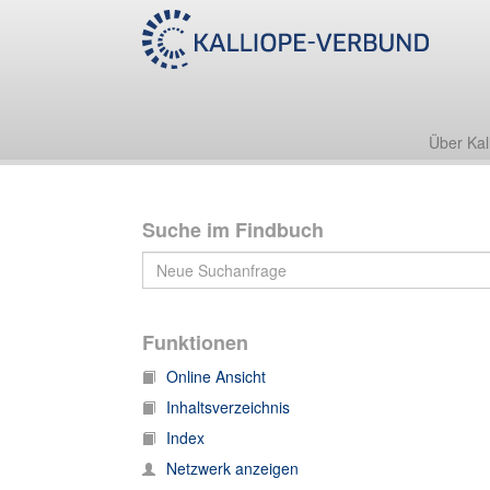
Nachlass Ernst Salomon Cyprian (1673-1745)
Sammlung/Kirchenhistorische Dokumente
Apparatus ad historiam ecclesiasticam novam, Band
Über Kal
Suche im Findbuch
Funktionen
Online Ansicht
Inhaltsverzeichnis
Index
Netzwerk anzeigen