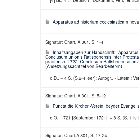
[4] Bl.; 4˚. - Deutsch ; Dokument, Veröffentli
Apparatus ad historiam ecclesiasticam nov
Signatur: Chart. A 301, S. 1-4
Inhaltsangaben zur Handschrift: "Apparatu
Conclusum unionis Ratisbonensis inter Protest
praetensa. 1722. Conclusum Ratisbonense adver
(Ansetzungssachtitel von Bearbeiter/in)
o.D.. – 4 S. (S.2-4 leer); Autogr.. - Latein ; 
Signatur: Chart. A 301, S. 5-12
Puncta die Kirchen-Verein. beyder Evangelis
o.O., 1721 [September 1721]. – 8 S. (S. 11v l
Signatur: Chart.A 301, S. 17-24