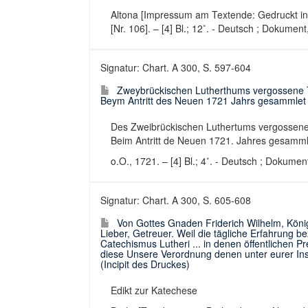
Altona [Impressum am Textende: Gedruckt in d
[Nr. 106]. – [4] Bl.; 12˚. - Deutsch ; Dokumen
Signatur: Chart. A 300, S. 597-604
Zweybrückischen Lutherthums vergossene Th
Beym Antritt des Neuen 1721 Jahrs gesammlet 
Des Zweibrückischen Luthertums vergossene 
Beim Antritt de Neuen 1721. Jahres gesamml
o.O., 1721. – [4] Bl.; 4˚. - Deutsch ; Dokume
Signatur: Chart. A 300, S. 605-608
Von Gottes Gnaden Friderich Wilhelm, König
Lieber, Getreuer. Weil die tägliche Erfahrung be
Catechismus Lutheri ... in denen öffentlichen Pre
diese Unsere Verordnung denen unter eurer Ins
(Incipit des Druckes)
Edikt zur Katechese