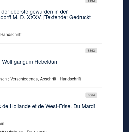
8662
t der öberste gewurden in der
dorff M. D. XXXV. [Textende: Gedruckt
 Handschrift
8663
ren Wolffgangum Hebeldum
sch ; Verschiedenes, Abschrift ; Handschrift
8664
 de Hollande et de West-Frise. Du Mardi
dam