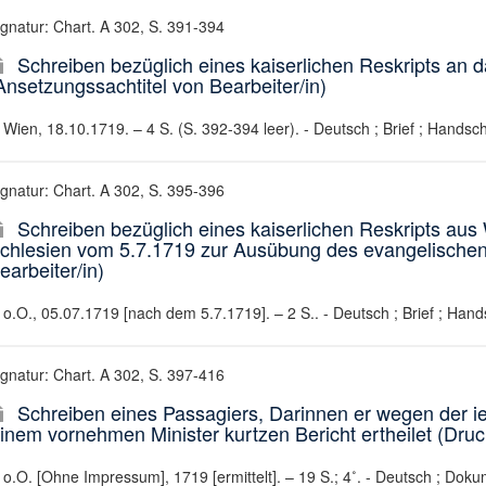
ignatur: Chart. A 302, S. 391-394
Schreiben bezüglich eines kaiserlichen Reskripts an 
Ansetzungssachtitel von Bearbeiter/in)
Wien, 18.10.1719. – 4 S. (S. 392-394 leer). - Deutsch ; Brief ; Handschr
ignatur: Chart. A 302, S. 395-396
Schreiben bezüglich eines kaiserlichen Reskripts aus
chlesien vom 5.7.1719 zur Ausübung des evangelischen
earbeiter/in)
o.O., 05.07.1719 [nach dem 5.7.1719]. – 2 S.. - Deutsch ; Brief ; Hands
ignatur: Chart. A 302, S. 397-416
Schreiben eines Passagiers, Darinnen er wegen der i
inem vornehmen Minister kurtzen Bericht ertheilet (Druck
o.O. [Ohne Impressum], 1719 [ermittelt]. – 19 S.; 4˚. - Deutsch ; Doku