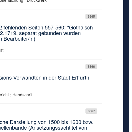
öffentlichung ; Druckwerk
8665
 fehlenden Seiten 557-560: "Gothaisch-
.12.1719, separat gebunden wurden
n Bearbeiter/in)
ft
8666
ons-Verwandten in der Stadt Erffurth
richt ; Handschrift
8667
ische Darstellung von 1500 bis 1600 bzw.
ellenbände (Ansetzungssachtitel von