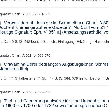
Amsterdam, 05.12.1719. – [2] Bl., Beil.. - Französisch ; Dokument, Ver
ignatur: Chart. A 302, S. 561-562
Verweis darauf, dass die im Sammelband Chart. A 302
öchentliche eingelauffene Gazetten", Nr. CLIII vom 21
Heutige Signatur: Eph. 4˚ 85/1a] (Ansetzungssachtitel vo
o.D.. – 2 S. (S. 562 leer). - Deutsch ; Eintragung, Erklärung ; Handschri
ignatur: Chart. A 302, S. 563-576
Gravamina Derer bedrängten Augsburgischen Confessi
Manuskripttitel)
o.O., 1715 [frühestens 1715]. – 14 S. (S. 564, 576 leer). - Deutsch ; Be
ignatur: Chart. A 302, S. 577-592
Titel- und Gliederungsentwürfe für eine kirchenhistor
on 1600 bis 1700 oder 1722 sowie für entsprechende Qu