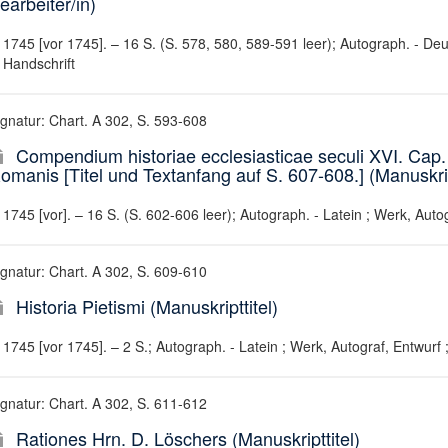
earbeiter/in)
1745 [vor 1745]. – 16 S. (S. 578, 580, 589-591 leer); Autograph. - Deu
Handschrift
ignatur: Chart. A 302, S. 593-608
Compendium historiae ecclesiasticae seculi XVI. Cap. 1
omanis [Titel und Textanfang auf S. 607-608.] (Manuskrip
1745 [vor]. – 16 S. (S. 602-606 leer); Autograph. - Latein ; Werk, Autog
ignatur: Chart. A 302, S. 609-610
Historia Pietismi (Manuskripttitel)
1745 [vor 1745]. – 2 S.; Autograph. - Latein ; Werk, Autograf, Entwurf 
ignatur: Chart. A 302, S. 611-612
Rationes Hrn. D. Löschers (Manuskripttitel)