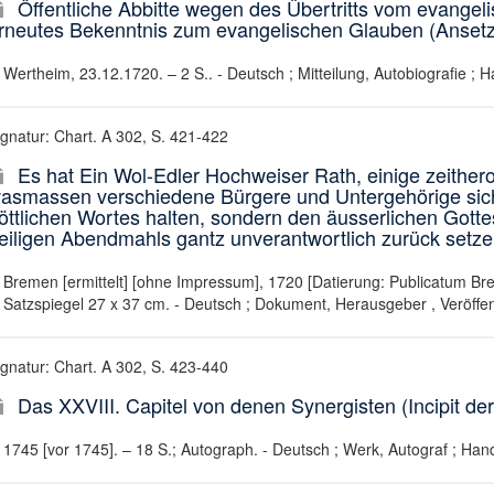
Öffentliche Abbitte wegen des Übertritts vom evange
rneutes Bekenntnis zum evangelischen Glauben (Ansetzu
Wertheim, 23.12.1720. – 2 S.. - Deutsch ; Mitteilung, Autobiografie ; H
ignatur: Chart. A 302, S. 421-422
Es hat Ein Wol-Edler Hochweiser Rath, einige zeithe
asmassen verschiedene Bürgere und Untergehörige sic
öttlichen Wortes halten, sondern den äusserlichen Gotte
eiligen Abendmahls gantz unverantwortlich zurück setzen 
Bremen [ermittelt] [ohne Impressum], 1720 [Datierung: Publicatum Bre
Satzspiegel 27 x 37 cm. - Deutsch ; Dokument, Herausgeber , Veröffen
ignatur: Chart. A 302, S. 423-440
Das XXVIII. Capitel von denen Synergisten (Incipit de
1745 [vor 1745]. – 18 S.; Autograph. - Deutsch ; Werk, Autograf ; Hand