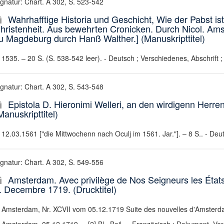
ignatur: Chart. A 302, S. 523-542
Wahrhafftige Historia und Geschicht, Wie der Pabst is
hristenheit. Aus bewehrten Cronicken. Durch Nicol. Ams
u Magdeburg durch Hanß Walther.] (Manuskripttitel)
1535. – 20 S. (S. 538-542 leer). - Deutsch ; Verschiedenes, Abschrift ;
ignatur: Chart. A 302, S. 543-548
Epistola D. Hieronimi Welleri, an den wirdigenn Her
Manuskripttitel)
12.03.1561 ["die Mittwochenn nach Oculj im 1561. Jar."]. – 8 S.. - Deut
ignatur: Chart. A 302, S. 549-556
Amsterdam. Avec privilège de Nos Seigneurs les États
. Decembre 1719. (Drucktitel)
Amsterdam, Nr. XCVII vom 05.12.1719 Suite des nouvelles d'Amster