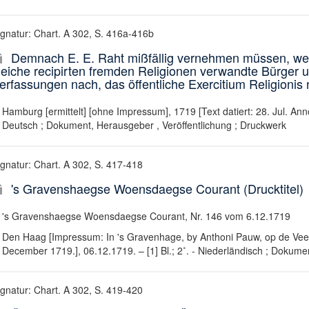
ignatur: Chart. A 302, S. 416a-416b
Demnach E. E. Raht mißfällig vernehmen müssen, welc
eiche recipirten fremden Religionen verwandte Bürger 
erfassungen nach, das öffentliche Exercitium Religionis n
Hamburg [ermittelt] [ohne Impressum], 1719 [Text datiert: 28. Jul. Anno
Deutsch ; Dokument, Herausgeber , Veröffentlichung ; Druckwerk
ignatur: Chart. A 302, S. 417-418
's Gravenshaegse Woensdaegse Courant (Drucktitel)
's Gravenshaegse Woensdaegse Courant, Nr. 146 vom 6.12.1719
Den Haag [Impressum: In 's Gravenhage, by Anthoni Pauw, op de Veer
December 1719.], 06.12.1719. – [1] Bl.; 2˚. - Niederländisch ; Dokume
ignatur: Chart. A 302, S. 419-420