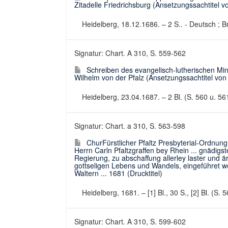
Zitadelle Friedrichsburg (Ansetzungssachtitel vo
Heidelberg, 18.12.1686. – 2 S.. - Deutsch ; Br
Signatur: Chart. A 310, S. 559-562
Schreiben des evangelisch-lutherischen Mini
Wilhelm von der Pfalz (Ansetzungssachtitel von 
Heidelberg, 23.04.1687. – 2 Bl. (S. 560 u. 561 
Signatur: Chart. a 310, S. 563-598
ChurFürstlicher Pfaltz Presbyterial-Ordnun
Herrn Carln Pfaltzgraffen bey Rhein ... gnädigs
Regierung, zu abschaffung allerley laster und 
gottseligen Lebens und Wandels, eingeführet 
Waltern ... 1681 (Drucktitel)
Heidelberg, 1681. – [1] Bl., 30 S., [2] Bl. (S
Signatur: Chart. A 310, S. 599-602