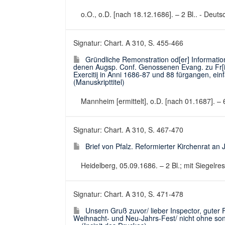
o.O., o.D. [nach 18.12.1686]. – 2 Bl.. - Deutsc
Signatur: Chart. A 310, S. 455-466
Gründliche Remonstration od[er] Informati
denen Augsp. Conf. Genossenen Evang. zu Fr[ied
Exercitij in Anni 1686-87 und 88 fürgangen, einfä
(Manuskripttitel)
Mannheim [ermittelt], o.D. [nach 01.1687]. – 6 
Signatur: Chart. A 310, S. 467-470
Brief von Pfalz. Reformierter Kirchenrat an
Heidelberg, 05.09.1686. – 2 Bl.; mit Siegelrest
Signatur: Chart. A 310, S. 471-478
Unsern Gruß zuvor/ lieber Inspector, guter
Weihnacht- und Neu-Jahrs-Fest/ nicht ohne 