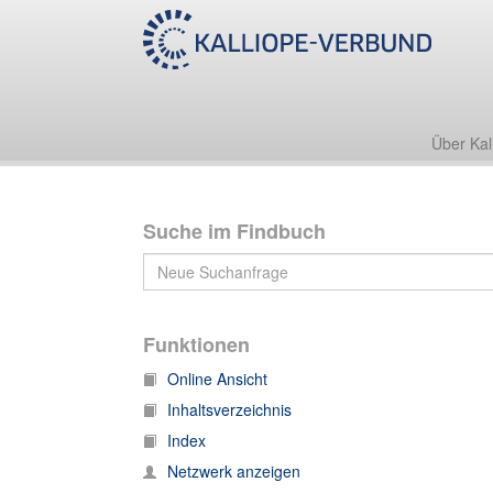
Nachlass Ernst Salomon Cyprian (1673-1745)
Sammlung/Kirchenhistorische Dokumente
Sammelband zum protestantischen Unionsstreit
Über Kal
Suche im Findbuch
Funktionen
Online Ansicht
Inhaltsverzeichnis
Index
Netzwerk anzeigen