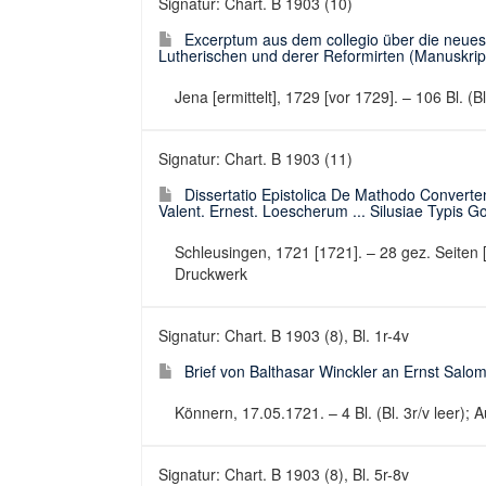
Signatur: Chart. B 1903 (10)
Excerptum aus dem collegio über die neuest
Lutherischen und derer Reformirten (Manuskriptt
Jena [ermittelt], 1729 [vor 1729]. – 106 Bl. (B
Signatur: Chart. B 1903 (11)
Dissertatio Epistolica De Mathodo Converte
Valent. Ernest. Loescherum ... Silusiae Typis Goe
Schleusingen, 1721 [1721]. – 28 gez. Seiten [i
Druckwerk
Signatur: Chart. B 1903 (8), Bl. 1r-4v
Brief von Balthasar Winckler an Ernst Salo
Könnern, 17.05.1721. – 4 Bl. (Bl. 3r/v leer); A
Signatur: Chart. B 1903 (8), Bl. 5r-8v