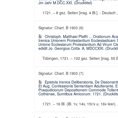
Jm Jahr M.DCC.XXI. (Drucktitel)
1721. – 8 gez. Seiten [insg. 4 Bl.]. - Deutsch
Signatur: Chart. B 1903 (9)
Christoph. Matthaei Pfaffii ... Orationum 
Irenica Unionem Protestantium Ecclesiasticam S
Unione Ecclesiarum Protestantium Ad Virum 
edidit Jo. Georgius Cotta. A. MDCCXXI. (Druckti
Tübingen, 1721. – 102 gez. Seiten [insg. 55 B
Signatur: Chart. B 1903 (7)
Epistola Irenica Deliberatoria, De Dissona
Et Aug. Confessionis Sententiam Adulterante, 
Praejudiciorum Depositionem Commode Tollenta ... 
Cothenae, Sumtibus Amicorum. 1721. (Drucktite
1721. – 16 Bl. (Bl. 1v, 14v, 15r/v u. 16v leer