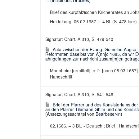
... (Incipit des Druckes)
Brief des kurpfälzischen Kirchenrates an Joh
Heidelberg, 06.02.1687. – 4 Bl. (S. 478 leer).
Signatur: Chart. A 310, S. 479-540
Acta zwischen der Evang. Gemeind Augsp.
Reformirten daselbst von A[nn]o 1685, da wir Ev
ahngefangen zur nachricht zusam[m]en getragen 
Mannheim [ermittelt], o.D. [nach 08.03.1687]. 
Handschrift
Signatur: Chart. A 310, S. 541-546
Brief der Pfarrer und des Konsistoriums d
an den Pfarrer Tilemann Ghim und das Konsist
(Ansetzungssachtitel von Bearbeiter/in)
02.1686. – 3 Bl.. - Deutsch ; Brief ; Handschri