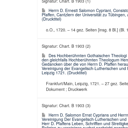
Signatur: Chart. B 1903 (1)
Herrn D. Ernesti Salomon Cypriani, Consist
Pfaffen, Cantzlern der Universität zu Tübingen
(Drucktitel)
o.O., 1720. – 14 gez. Seiten [insg. 8 Bl.] (Bl.
Signatur: Chart. B 1903 (2)
Des Hochberühmten Gothaischen Theologi H
den gleichfalls Hochberühmten Theologum Herrn
Gedancken über die von Herrn D. Pfaffen hera
Vereinigung der Evangelisch-Lutherischen und Re
Leipzig 1721. (Drucktitel)
Frankfurt/Main, Leipzig, 1721. – 27 gez. Seiten
Dokument ; Druckwerk
Signatur: Chart. B 1903 (3)
Herrn D. Salomon Ernst Cyprians und Herrn 
Vereinigung Der Evangelisch-Lutherischen und R
Herr D. Pfaffens Leben, Schrifften und Streitigk
Religion zu vereinigen suchet nachricht gegeben 