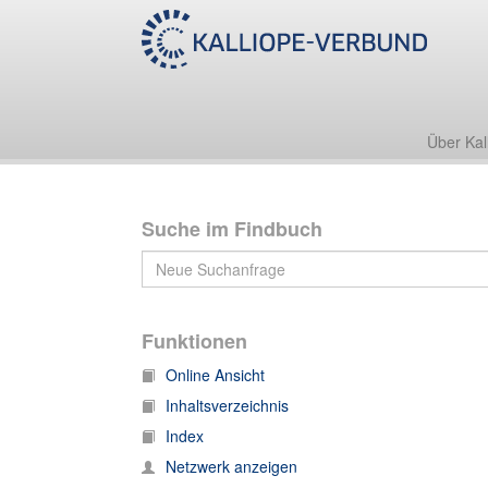
Nachlass Karl Wilhelm Bücher
Nachlass Karl Bücher 183A
Nachlass Karl Bücher 183A, Sammlungen [NL 183A/
Nachlass Karl Bücher 183A, Sammlungen, Zeitung
Nachlass Karl Bücher 183A, Sammlungen, Zei
Über Kal
Suche im Findbuch
Funktionen
Online Ansicht
Inhaltsverzeichnis
Index
Netzwerk anzeigen