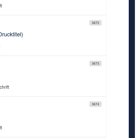
ft
3672
rucktitel)
t
3673
hrift
3674
ft