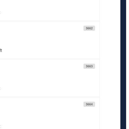
t
3662
ft
3663
t
3664
t