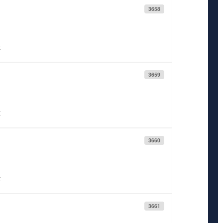
3658
t
3659
t
3660
t
3661