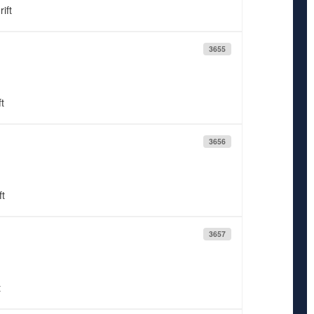
ift
3655
t
3656
ft
3657
t