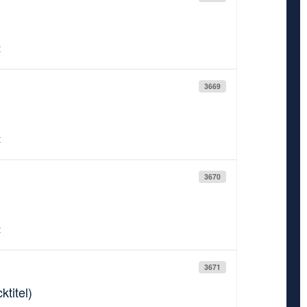
t
3669
t
3670
t
3671
titel)