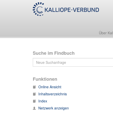
Nachlass Heinrich Leberecht Fleischer
NL 267/9: Heinrich Leberecht Fleischer, Korrespondenz
Über Kal
Suche im Findbuch
Funktionen
Online Ansicht
Inhaltsverzeichnis
Index
Netzwerk anzeigen