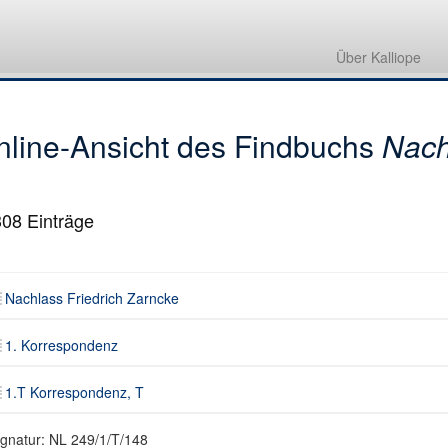
Nachlass Friedrich Zarncke
1. Korrespondenz
Über Kalliope
1.T Korrespondenz, T
nline-Ansicht des Findbuchs
Nach
308
Einträge
Nachlass Friedrich Zarncke
1. Korrespondenz
1.T Korrespondenz, T
ignatur: NL 249/1/T/148