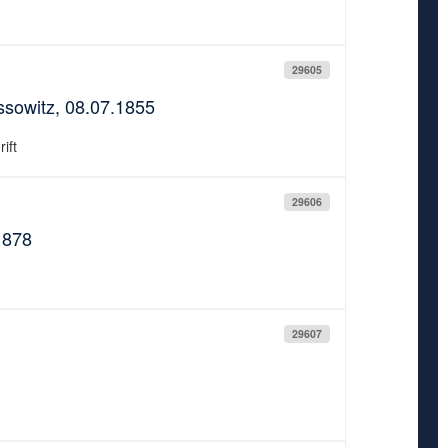
29605
assowitz, 08.07.1855
ift
29606
1878
29607