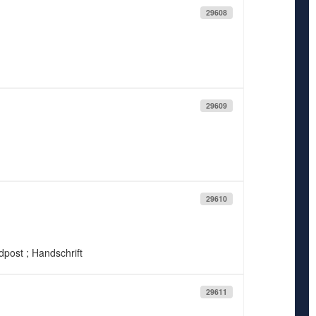
29608
29609
29610
ldpost ; Handschrift
29611