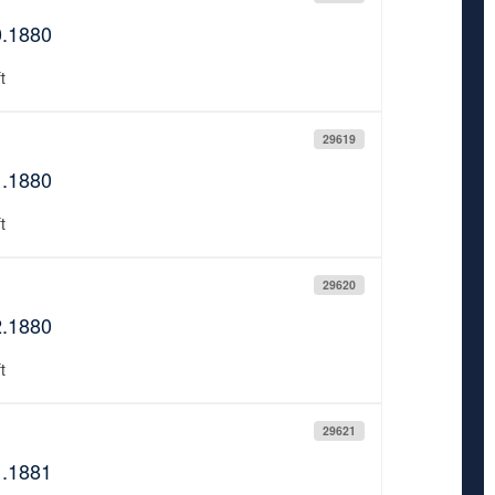
0.1880
t
29619
1.1880
t
29620
2.1880
t
29621
1.1881