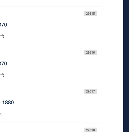
29615
870
ift
29616
870
ift
29617
0.1880
t
29618