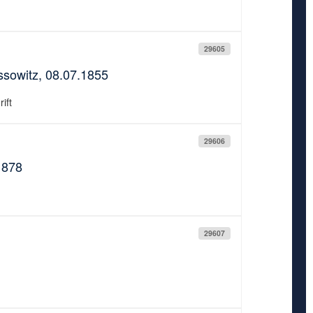
29605
assowitz, 08.07.1855
ift
29606
1878
29607