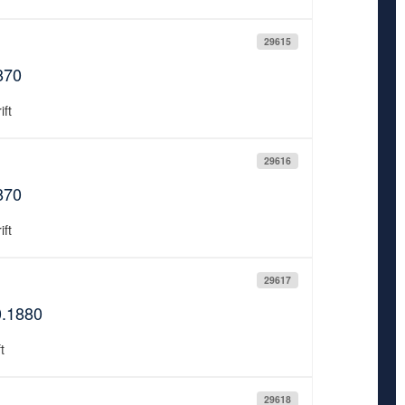
29615
870
ift
29616
870
ift
29617
0.1880
t
29618