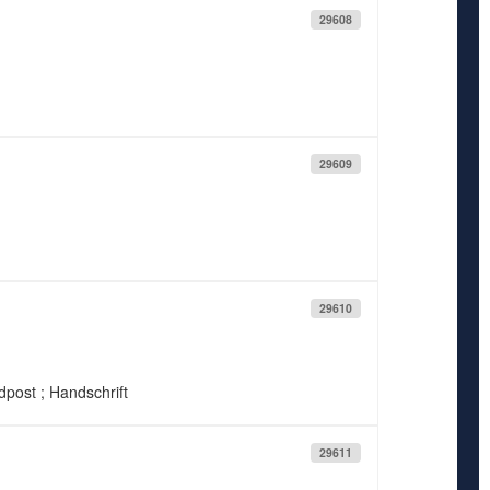
29608
29609
29610
ldpost ; Handschrift
29611