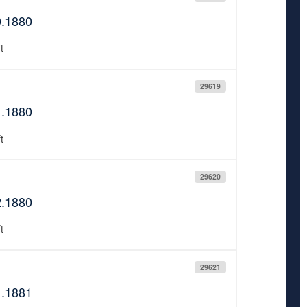
0.1880
t
29619
1.1880
t
29620
2.1880
t
29621
1.1881