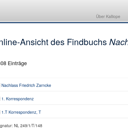
Nachlass Friedrich Zarncke
1. Korrespondenz
Über Kalliope
1.T Korrespondenz, T
nline-Ansicht des Findbuchs
Nach
308
Einträge
Nachlass Friedrich Zarncke
1. Korrespondenz
1.T Korrespondenz, T
ignatur: NL 249/1/T/148