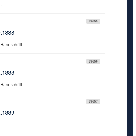
t
29655
0.1888
 Handschrift
29656
2.1888
 Handschrift
29657
2.1889
t