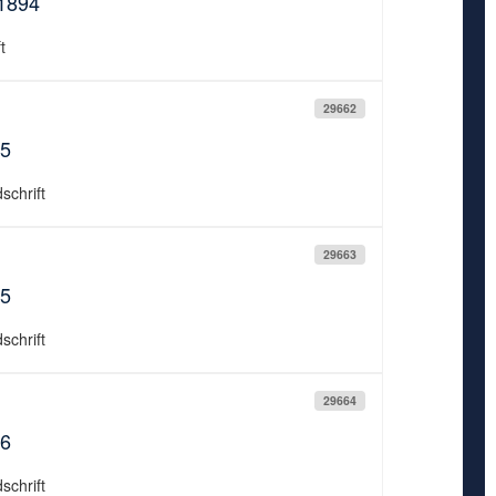
.1894
t
29662
05
schrift
29663
05
schrift
29664
06
schrift