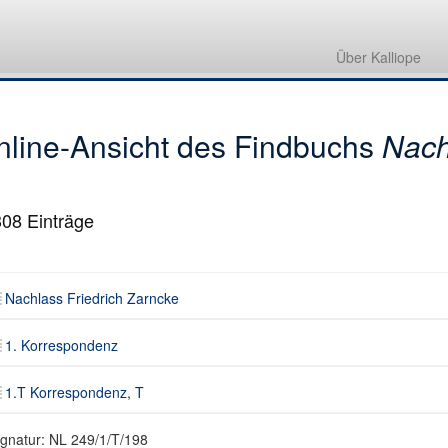
Nachlass Friedrich Zarncke
1. Korrespondenz
Über Kalliope
1.T Korrespondenz, T
nline-Ansicht des Findbuchs
Nach
308
Einträge
Nachlass Friedrich Zarncke
1. Korrespondenz
1.T Korrespondenz, T
ignatur: NL 249/1/T/198