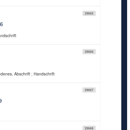
29665
06
andschrift
29666
edenes, Abschrift ; Handschrift
29667
9
29668