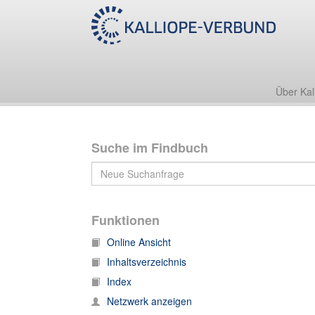
Archiv des Verlages J. C. B. Mohr (Paul Siebeck)
A: Korrespondenz 1878-1978
A 21-702: Korrespondenz 1878 - 1978
A 0434
2
Über Kal
Suche im Findbuch
Funktionen
Online Ansicht
Inhaltsverzeichnis
Index
Netzwerk anzeigen