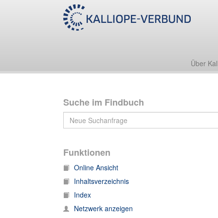
Archiv des Verlages J. C. B. Mohr (Paul Siebeck)
A: Korrespondenz 1878-1978
A 21-702: Korrespondenz 1878 - 1978
A 0465
1
Über Kal
Suche im Findbuch
Funktionen
Online Ansicht
Inhaltsverzeichnis
Index
Netzwerk anzeigen