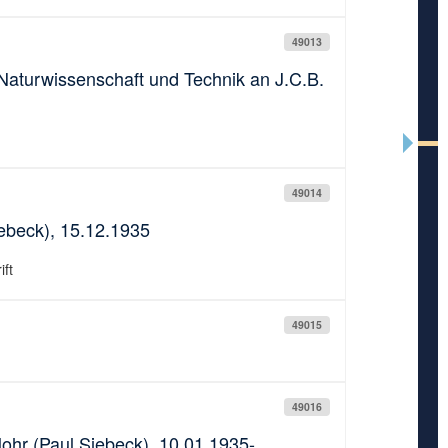
49013
aturwissenschaft und Technik an J.C.B.
49014
ebeck), 15.12.1935
ift
49015
49016
ohr (Paul Siebeck), 10.01.1935-