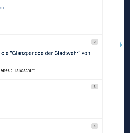
s)
2
 die "Glanzperiode der Stadtwehr" von
edenes ; Handschrift
3
4