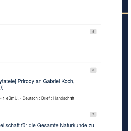
5
6
atelej Prirody an Gabriel Koch,
)]
1 eBmU. - Deutsch ; Brief ; Handschrift
7
sellschaft für die Gesamte Naturkunde zu