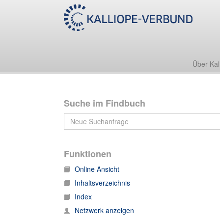
Nachlass Wustmann
Autographensammlung Wustmann [NL 297/4]
Über Kal
Suche im Findbuch
Funktionen
Online Ansicht
Inhaltsverzeichnis
Index
Netzwerk anzeigen