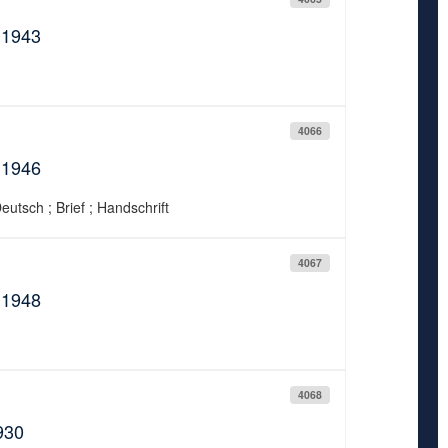
.1943
4066
.1946
eutsch ; Brief ; Handschrift
4067
.1948
4068
930