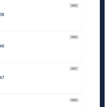
4055
938
4056
946
4057
947
4058