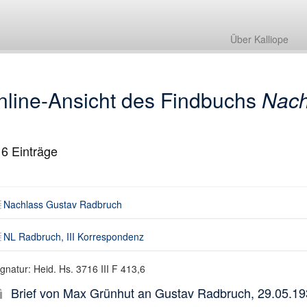
Nachlass Gustav Radbruch
NL Radbruch, III Korrespondenz
Über Kalliope
nline-Ansicht des Findbuchs
Nach
16
Einträge
Nachlass Gustav Radbruch
NL Radbruch, III Korrespondenz
gnatur: Heid. Hs. 3716 III F 413,6
Brief von Max Grünhut an Gustav Radbruch, 29.05.1