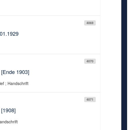
4069
.01.1929
4070
. [Ende 1903]
ief ; Handschrift
4071
 [1908]
Handschrift