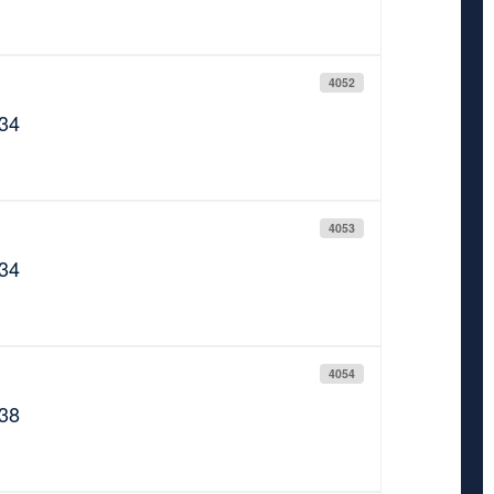
4052
934
4053
934
4054
938