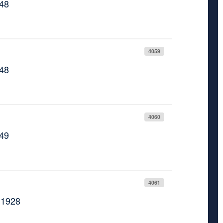
948
4059
948
4060
949
4061
.1928