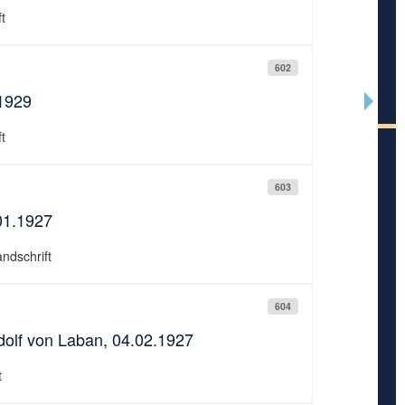
t
602
1929
t
603
01.1927
andschrift
604
olf von Laban, 04.02.1927
t