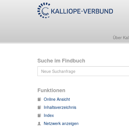
Nachlass Werner Heisenberg
II. Korrespondenz
1705. II. Korrespondenz (chronologisch): 1955, A-K
Über Kal
Suche im Findbuch
Funktionen
Online Ansicht
Inhaltsverzeichnis
Index
Netzwerk anzeigen