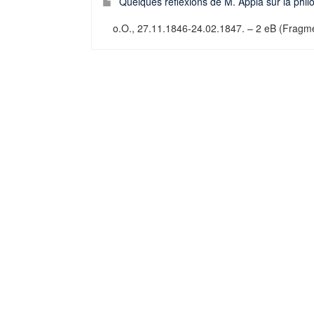
Quelques réflexions de M. Appia sur la philo
o.O., 27.11.1846-24.02.1847. – 2 eB (Fragmen