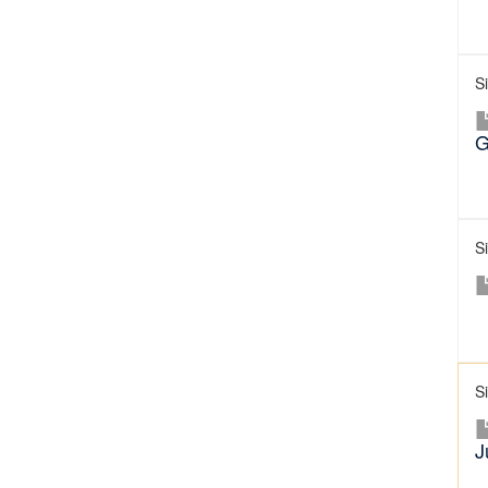
S
G
S
S
J