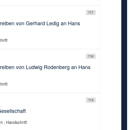
717
hreiben von Gerhard Ledig an Hans
rift
718
chreiben von Ludwig Rodenberg an Hans
rift
719
esellschaft
t ; Handschrift