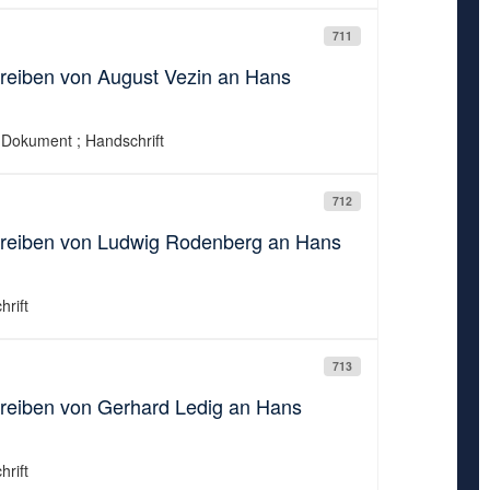
711
hreiben von August Vezin an Hans
 Dokument ; Handschrift
712
chreiben von Ludwig Rodenberg an Hans
rift
713
hreiben von Gerhard Ledig an Hans
rift