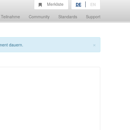
Merkliste
DE
EN
Teilnahme
Community
Standards
Support
×
ment dauern.