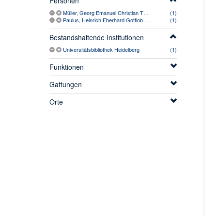
Personen
Müller, Georg Emanuel Christian Theodor (1766-1836)
(1)
Paulus, Heinrich Eberhard Gottlob (1761-1851)
(1)
Bestandshaltende Institutionen
Universitätsbibliothek Heidelberg
(1)
Funktionen
Gattungen
Orte