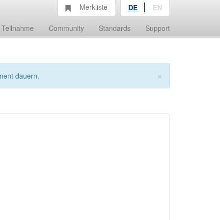
Merkliste
DE
EN
Teilnahme
Community
Standards
Support
×
ment dauern.