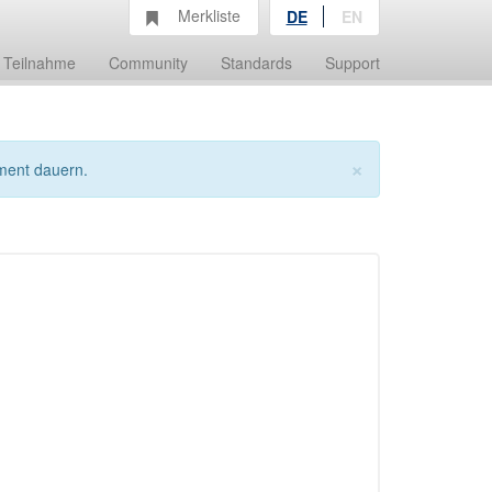
Merkliste
DE
EN
Teilnahme
Community
Standards
Support
×
ment dauern.