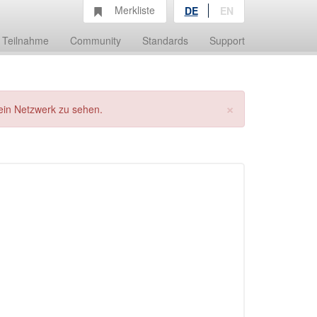
Merkliste
DE
EN
Teilnahme
Community
Standards
Support
×
ein Netzwerk zu sehen.