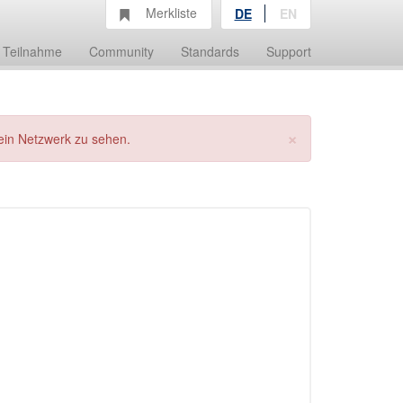
Merkliste
DE
EN
Teilnahme
Community
Standards
Support
×
ein Netzwerk zu sehen.