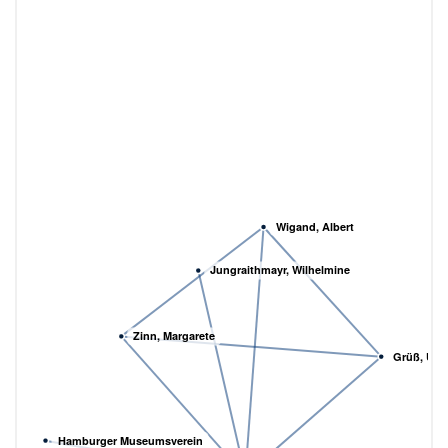
Wigand, Albert
Jungraithmayr, Wilhelmine
Zinn, Margarete
Grüß, Urs
Hamburger Museumsverein