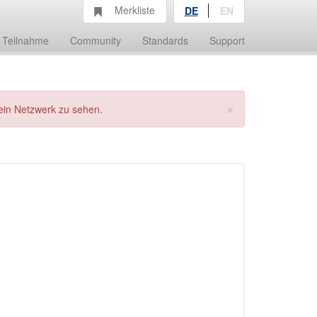
Merkliste
DE
EN
Teilnahme
Community
Standards
Support
×
ein Netzwerk zu sehen.