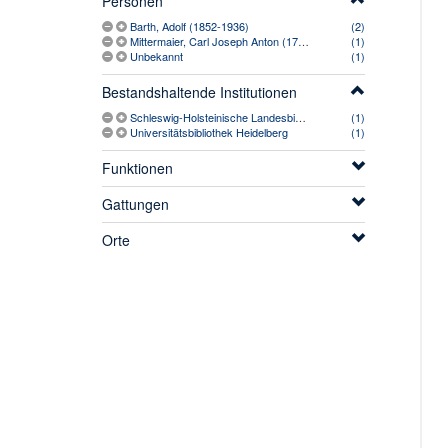
Personen
Barth, Adolf (1852-1936)
(2)
Mittermaier, Carl Joseph Anton (1787-1867)
(1)
Unbekannt
(1)
Bestandshaltende Institutionen
Schleswig-Holsteinische Landesbibliothek
(1)
Universitätsbibliothek Heidelberg
(1)
Funktionen
Gattungen
Orte