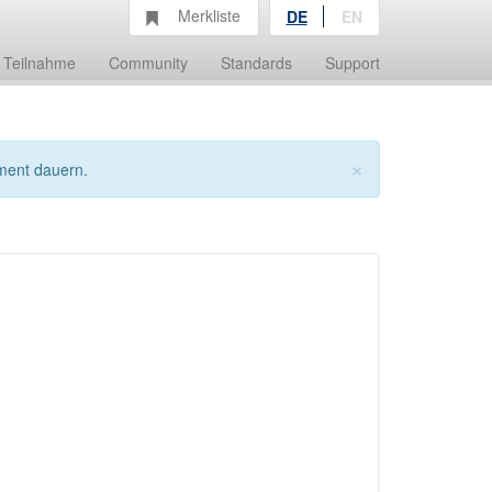
Merkliste
DE
EN
Teilnahme
Community
Standards
Support
×
ment dauern.