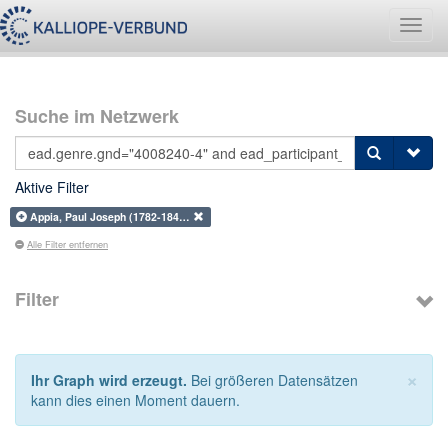
Navig
umsch
Suche im Netzwerk
Aktive Filter
Appia, Paul Joseph (1782-184…
Alle Filter entfernen
Filter
×
Ihr Graph wird erzeugt.
Bei größeren Datensätzen
kann dies einen Moment dauern.