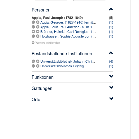
Personen
(5)
Appia, Paul Joseph (1782-1849)
Appia, Georges (1827-1910) [ermittelt]
(1)
Appia, Louis Paul Amédée (1818-1898)
(1)
Brönner, Heinrich Carl Remigius (1789-1857)
(1)
Holzhausen, Sophie Auguste von (1800-1867)
(1)
Weitere einblenden
Bestandshaltende Institutionen
Universitätsbibliothek Johann Christian Senckenberg
(4)
Universitätsbibliothek Leipzig
(1)
Funktionen
Gattungen
Orte