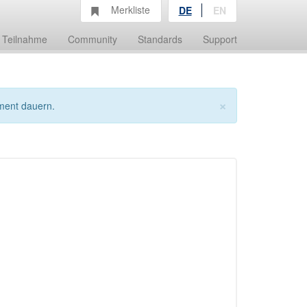
Merkliste
DE
EN
Teilnahme
Community
Standards
Support
×
ment dauern.