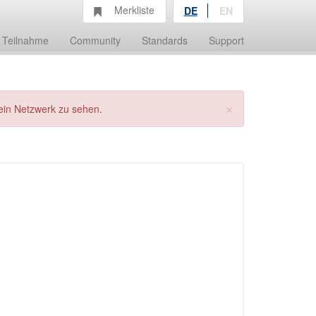
Merkliste
DE
EN
Teilnahme
Community
Standards
Support
×
ein Netzwerk zu sehen.