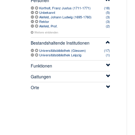
Personen
Kortholt, Franz Justus (1711-1771)
(18)
Unbekannt
(5)
Alefeld, Johann Ludwig (1695-1760)
(3)
Rektor
(3)
Alefeld, Prof.
(2)
Weitere einblenden
Bestandshaltende Institutionen
Universitätsbibliothek (Giessen)
(17)
Universitätsbibliothek Leipzig
(1)
Funktionen
Gattungen
Orte