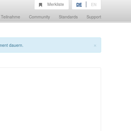
Merkliste
DE
EN
Teilnahme
Community
Standards
Support
×
ment dauern.