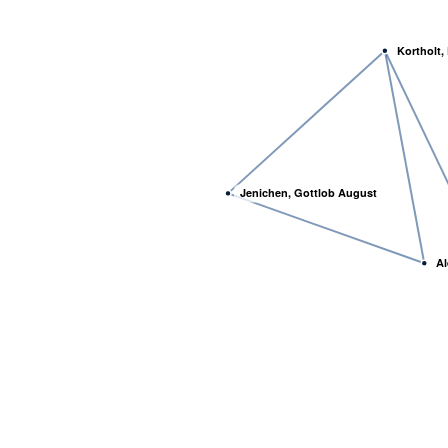
Kortholt,
Jenichen, Gottlob August
Al