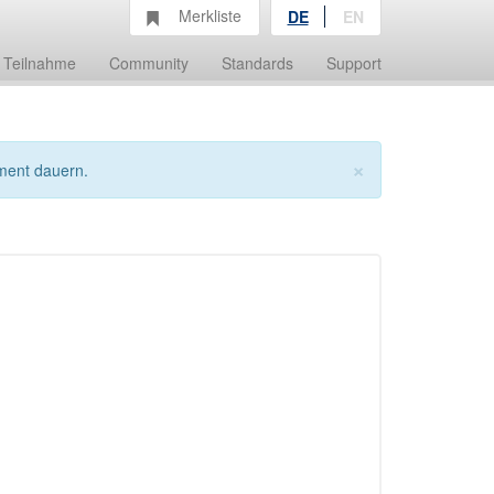
Merkliste
DE
EN
Teilnahme
Community
Standards
Support
×
ment dauern.