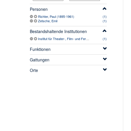
Personen
Richter, Paul (1895-1961)
(1)
Zetsche, Emil
(1)
Bestandshaltende Institutionen
Institut für Theater-, Film- und Fernsehwissenschaft (Köln). Theatersammlung
(1)
Funktionen
Gattungen
Orte