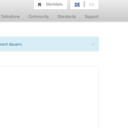
Merkliste
DE
EN
Teilnahme
Community
Standards
Support
×
ment dauern.