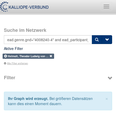
Navig
umsch
Suche im Netzwerk
Aktive Filter
Helmolt, Theodor Ludwig von …
Alle Filter entfernen
Filter
×
Ihr Graph wird erzeugt.
Bei größeren Datensätzen
kann dies einen Moment dauern.