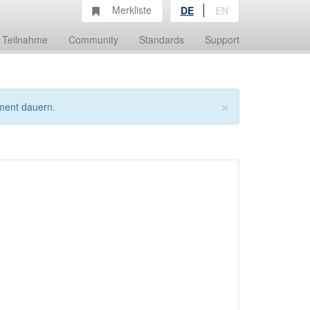
Merkliste
DE
EN
Teilnahme
Community
Standards
Support
×
ment dauern.