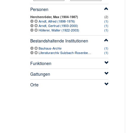
Personen
(2)
Herchenröder, Max (1904-1987)
Arndt, Alfred (1898-1976)
(1)
Arndt, Gertrud (1903-2000)
(1)
Höllerer, Walter (1922-2003)
(1)
Bestandshaltende Institutionen
Bauhaus-Archiv
(1)
Literaturarchiv Sulzbach-Rosenberg, Literaturhaus Oberpfalz
(1)
Funktionen
Gattungen
Orte