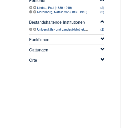
Personen
Lindau, Paul (1839-1919)
(2)
Merenberg, Natalie von (1836-1913)
(2)
Bestandshaltende Institutionen
Universitäts- und Landesbibliothek (Münster, Westfalen)
(2)
Funktionen
Gattungen
Orte