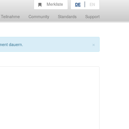
Merkliste
DE
EN
Teilnahme
Community
Standards
Support
×
ment dauern.