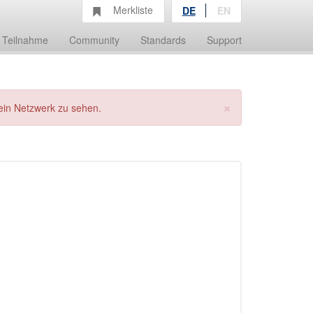
Merkliste
DE
EN
Teilnahme
Community
Standards
Support
×
ein Netzwerk zu sehen.